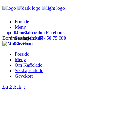
Forside
Meny
Tripadvisor
Om Kaffelade
Instagram
Facebook
Bordreservasjon
Selskapslokale
+47 458 75 088
Gavekort
Forside
Meny
Om Kaffelade
Selskapslokale
Gavekort
Velkommen
Back to top